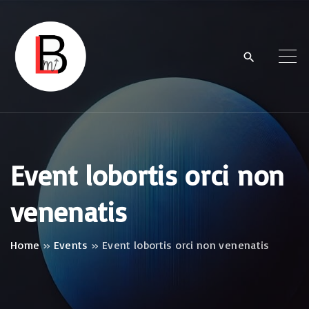
S
k
i
p
t
o
c
o
Event lobortis orci non
n
venenatis
t
e
n
Home
»
Events
»
Event lobortis orci non venenatis
t