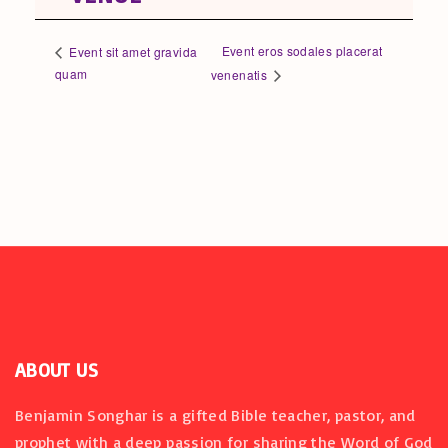
Event eros sodales placerat
Event sit amet gravida
quam
venenatis
ABOUT US
Benjamin Songhar is a gifted Bible teacher, pastor, and
prophet with a deep passion for sharing the Word of God